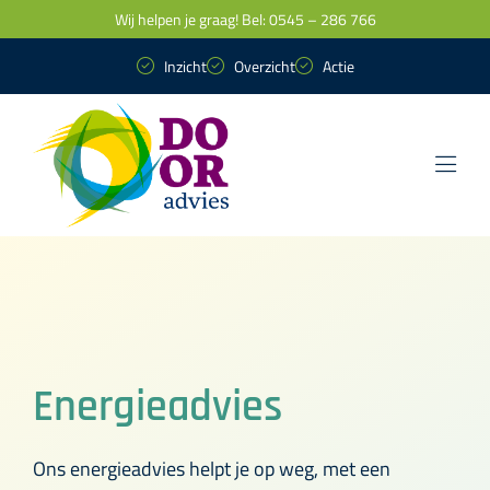
Skip
Wij helpen je graag! Bel: 0545 – 286 766
to
Inzicht
Overzicht
Actie
content
Toggl
Navig
Netcongestie
Haalbaarheidsstudies
Energieadvies
Energieadvies
Ons energieadvies helpt je op weg, met een
Nationaal Isolatie Plan